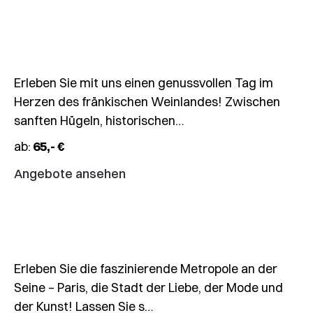
Rundfahrt
Weinberge
27.10.
Erleben Sie mit uns einen genussvollen Tag im
–
Herzen des fränkischen Weinlandes! Zwischen
31.10.2026
sanften Hügeln, historischen…
5-
ab:
65,- €
Tages-
Fahrt
Angebote ansehen
Zauberhaftes
Paris
Erleben Sie die faszinierende Metropole an der
Seine – Paris, die Stadt der Liebe, der Mode und
31.10.2026
der Kunst! Lassen Sie s…