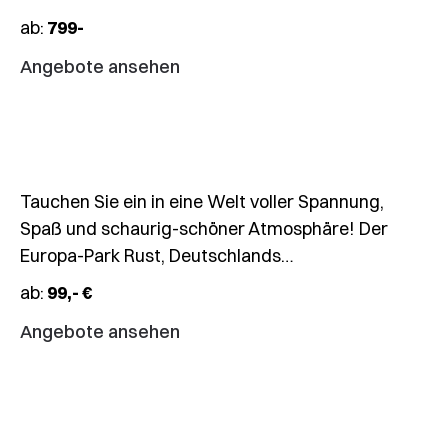
Halloween-
ab:
799-
Special
Europa-
Angebote ansehen
Park
Rust
Tauchen Sie ein in eine Welt voller Spannung,
Spaß und schaurig-schöner Atmosphäre! Der
Europa-Park Rust, Deutschlands…
08.11.2026
ab:
99,- €
Shopping
in
Angebote ansehen
Tschechien
Cheb/Eger