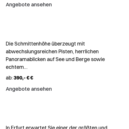
See
Angebote ansehen
–
Schmittenhöhe
Die Schmittenhöhe überzeugt mit
abwechslungsreichen Pisten, herrlichen
20.12.2026
Panoramablicken auf See und Berge sowie
🎄
echtem…
Weihnachtsmärkte
ab:
390,- € €
Erfurt
&
Angebote ansehen
EGA-
Park
In Erfurt erwartet Sie einer der größten und
22.12.