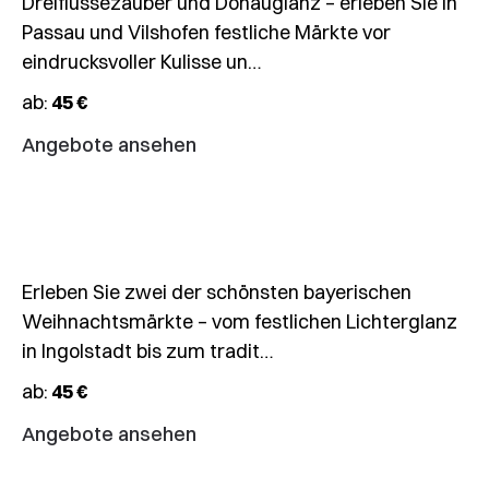
Dreiflüssezauber und Donauglanz – erleben Sie in
Passau und Vilshofen festliche Märkte vor
29.11.2026
eindrucksvoller Kulisse un…
🎄
ab:
45 €
Weihnachtsmärkte
Ingolstadt
Angebote ansehen
&
Augsburg
Erleben Sie zwei der schönsten bayerischen
Weihnachtsmärkte – vom festlichen Lichterglanz
in Ingolstadt bis zum tradit…
01.12.2026
ab:
45 €
🎄
Angebote ansehen
Weihnachtsmarkt
Leipzig