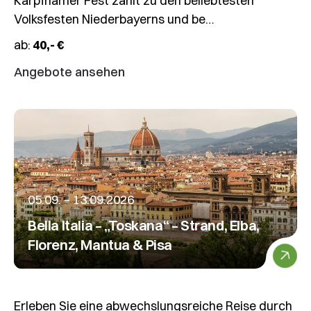
Karpfhamer Fest zählt zu den beliebtesten
Volksfesten Niederbayerns und be…
ab:
40,- €
Angebote ansehen
12.09.2026
Abendschifffahrt
ab
Regensburg
–
Mit
05.09. – 13.09.2026
der
Bella Italia – „Toskana“ – Strand, Elba,
Kristallflotte
Florenz, Mantua & Pisa
auf
der
Donau
Erleben Sie eine abwechslungsreiche Reise durch