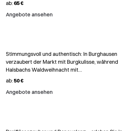
28.11.2026
ab:
65 €
🎄
Angebote ansehen
Waldweihnacht
Halsbach
Stimmungsvoll und authentisch: In Burghausen
verzaubert der Markt mit Burgkulisse, während
29.11.2026
Halsbachs Waldweihnacht mit…
🎄
ab:
50 €
Weihnachtsmärkte
Passau
Angebote ansehen
&
Vilshofen