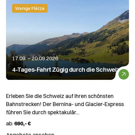
Wenige Plätze
17.09. – 20.09.2026
4-Tages-Fahrt Zügig durch die Schweiz
Erleben Sie die Schweiz auf ihren schönsten
19.09.2026
Bahnstrecken! Der Bernina- und Glacier-Express
Tagesfahrt
führen Sie durch spektakulär…
Knödelfest
ab:
690,- €
St.
Johann
Angebote ansehen