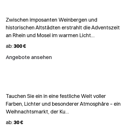
18.12.2026
Zwischen imposanten Weinbergen und
🎄
historischen Altstädten erstrahlt die Adventszeit
Kuchlbauer
an Rhein und Mosel im warmen Licht…
´s
ab:
300 €
Turmweihnacht
am
Angebote ansehen
Hundertwasser-
Turm
18.12.
–
Tauchen Sie ein in eine festliche Welt voller
20.12.2026
Farben, Lichter und besonderer Atmosphäre – ein
Wochenendskifahrt
Weihnachtsmarkt, der Ku…
Zell
ab:
30 €
am