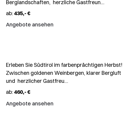
Berglandschaften, herzliche Gastfreun…
Fahrt
ab:
435,- €
Kulinarische
Herbstgenüsse
Angebote ansehen
in
Südtirol
05.10.
–
10.10.2026
Erleben Sie Südtirol im farbenprächtigen Herbst!
6-
Zwischen goldenen Weinbergen, klarer Bergluft
Tages-
und herzlicher Gastfreu…
Fahrt
ab:
460,- €
Inselperlen
Usedom
Angebote ansehen
&
Wolin