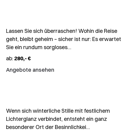
Blaue
Wenige
Plätze
Lassen Sie sich überraschen! Wohin die Reise
geht, bleibt geheim – sicher ist nur: Es erwartet
27.11.2026
Sie ein rundum sorgloses…
🎄
ab:
280,- €
Weihnachtsmarkt
Fraueninsel
Angebote ansehen
–
Chiemsee
Wenn sich winterliche Stille mit festlichem
Lichterglanz verbindet, entsteht ein ganz
besonderer Ort der Besinnlichkei…