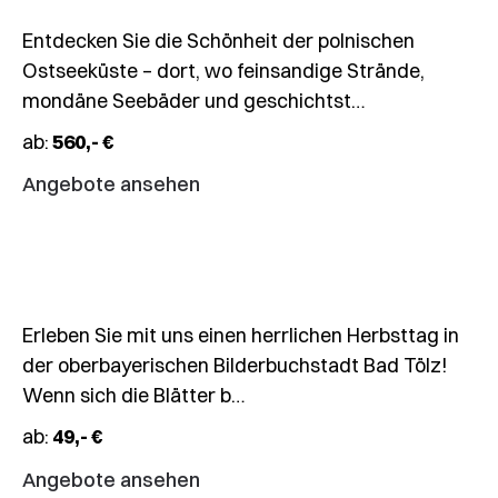
Entdecken Sie die Schönheit der polnischen
11.10.2026
Ostseeküste – dort, wo feinsandige Strände,
Herbstmarkt
mondäne Seebäder und geschichtst…
Bad
ab:
560,- €
Tölz
&
Angebote ansehen
Kloster
Benediktbeuern
Erleben Sie mit uns einen herrlichen Herbsttag in
17.10.2026
der oberbayerischen Bilderbuchstadt Bad Tölz!
Tagesfahrt
Wenn sich die Blätter b…
Weinfahrt
ab:
49,- €
Mainfranken
mit
Angebote ansehen