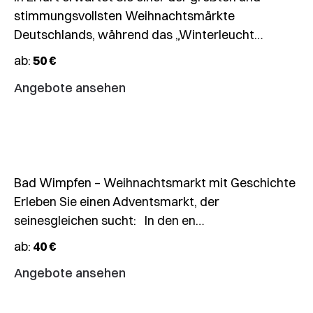
stimmungsvollsten Weihnachtsmärkte
–
Deutschlands, während das „Winterleucht…
22.12.2026
ab:
50 €
🎄
Weihnachtsmarkt
Angebote ansehen
Bad
Wimpfen
Bad Wimpfen – Weihnachtsmarkt mit Geschichte
Erleben Sie einen Adventsmarkt, der
seinesgleichen sucht: In den en…
29.12.2026
ab:
40 €
Tages-
Angebote ansehen
Skifahrt
Scheffau