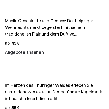
Musik, Geschichte und Genuss: Der Leipziger
05.12.2026
Weihnachtsmarkt begeistert mit seinem
🎄
traditionellen Flair und dem Duft vo…
Weihnachtsmärkte
ab:
45 €
Coburg
&
Angebote ansehen
Kugelmarkt
Lauscha
07.12.
–
Im Herzen des Thüringer Waldes erleben Sie
09.12.2026
echte Handwerkskunst: Der berühmte Kugelmarkt
🎄
in Lauscha feiert die Traditi…
3-
ab:
35 €
Tagesfahrt