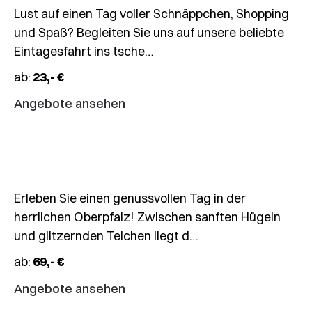
Lust auf einen Tag voller Schnäppchen, Shopping
und Spaß? Begleiten Sie uns auf unsere beliebte
Eintagesfahrt ins tsche…
11.11.2026
ab:
23,- €
Tages-
Angebote ansehen
Fahrt
Martinigansessen
13.11.
–
Erleben Sie einen genussvollen Tag in der
15.11.2026
herrlichen Oberpfalz! Zwischen sanften Hügeln
3-
und glitzernden Teichen liegt d…
Tages-
ab:
69,- €
Überraschungsfahrt
Fahrt
Angebote ansehen
ins