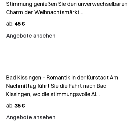
Stimmung genießen Sie den unverwechselbaren
🎄
Charm der Weihnachtsmärkt…
Weihnachtsmärkte
ab:
45 €
Bad
Kissingen
Angebote ansehen
&
Fulda
13.12.
–
15.12.2026
Bad Kissingen – Romantik in der Kurstadt Am
🎄
Nachmittag führt Sie die Fahrt nach Bad
3-
Kissingen, wo die stimmungsvolle Al…
Tagesfahrt
ab:
35 €
Advent
an
Angebote ansehen
der
Mosel