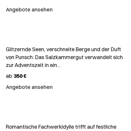
Advent
Angebote ansehen
im
Salzkammergut
Glitzernde Seen, verschneite Berge und der Duft
von Punsch: Das Salzkammergut verwandelt sich
12.12.2026
zur Adventszeit in ein…
🎄
ab:
350 €
Weihnachtsmärkte
Miltenberg
Angebote ansehen
&
Michelstadt
Romantische Fachwerkidylle trifft auf festliche
13.12.2026