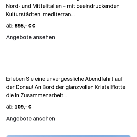
inkl.
Nord- und Mittelitalien – mit beeindruckenden
4-
Kulturstädten, mediterran…
Gänge-
ab:
895,- € €
Menü
&
Angebote ansehen
stimmungsvoller
Musik
Erleben Sie eine unvergessliche Abendfahrt auf
der Donau! An Bord der glanzvollen Kristallflotte,
die in Zusammenarbeit…
ab:
109,- €
Angebote ansehen