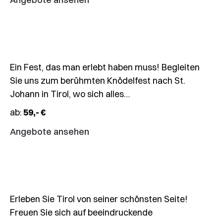
in
Tirol
Ein Fest, das man erlebt haben muss! Begleiten
01.10.
Sie uns zum berühmten Knödelfest nach St.
–
Johann in Tirol, wo sich alles…
04.10.2026
ab:
59,- €
4-
Tages-
Angebote ansehen
Fahrt
Almabtrieb
04.10.
–
07.10.2026
Erleben Sie Tirol von seiner schönsten Seite!
4-
Freuen Sie sich auf beeindruckende
Tages-