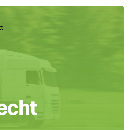
kt
echt