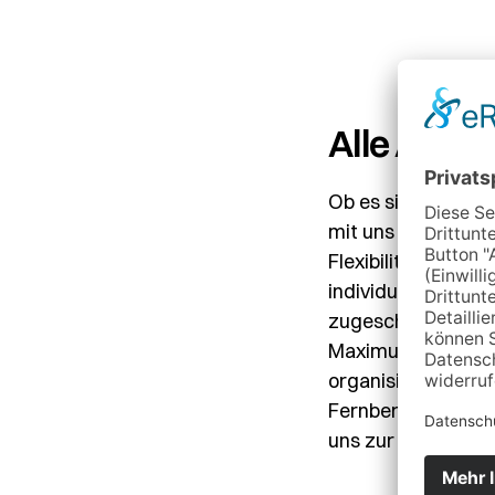
Alle Ampel
Ob es sich um euro
mit uns stets ein
Flexibilität zeigt
individueller Tran
zugeschnitten sind
Maximum an Flexibi
organisierte Dispo
Fernbereich nach I
uns zur Aufgabe u