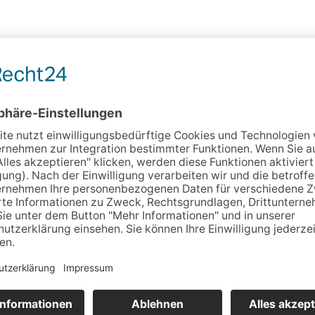
n auf Grün – Wir fahren für Sie
paweite Transporte von Industrie- und Handelsgütern h
en kompetenten Ansprechpartner für Logistik und Trans
 sich insbesondere in der Verwirklichung exklusiver Ku
sportlösungen, die exakt auf das Anforderungsprofil un
. Unsere ausgereifte Mitnahmestaplertechnik garantier
lität und stets die für Sie komfortabelste Lösung. Durch
sition sind wir in der Lage Komplett- und Teilladungen 
hren Zeitvorgaben fristgerecht zu realisieren. Ihre Wü
nd zum Ziel gemacht.