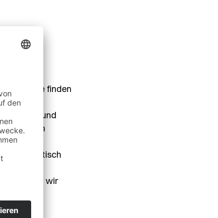
!
andelt, Sie finden
port Unsere
ndenwünsche und
serer Kunden
t Ihnen ein
 eine logistisch
im Nah- und
nsche haben wir