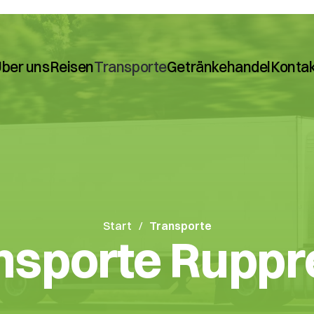
ber uns
Reisen
Transporte
Getränkehandel
Konta
Start
Transporte
nsporte Ruppr