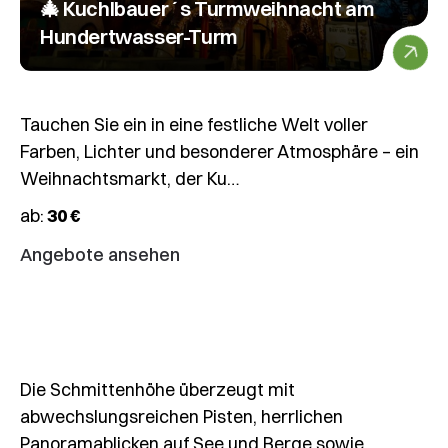
🎄 Kuchlbauer´s Turmweihnacht am
Hundertwasser-Turm
18.12.
–
Tauchen Sie ein in eine festliche Welt voller
20.12.2026
Farben, Lichter und besonderer Atmosphäre – ein
Wochenendskifahrt
Weihnachtsmarkt, der Ku…
Zell
ab:
30 €
am
See
Angebote ansehen
–
Schmittenhöhe
Die Schmittenhöhe überzeugt mit
abwechslungsreichen Pisten, herrlichen
20.12.2026
Panoramablicken auf See und Berge sowie