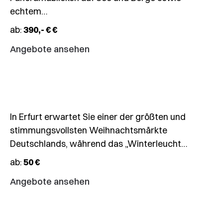
🎄
echtem…
Weihnachtsmärkte
ab:
390,- € €
Erfurt
&
Angebote ansehen
EGA-
Park
In Erfurt erwartet Sie einer der größten und
22.12.
stimmungsvollsten Weihnachtsmärkte
–
Deutschlands, während das „Winterleucht…
22.12.2026
ab:
50 €
🎄
Weihnachtsmarkt
Angebote ansehen
Bad
Wimpfen