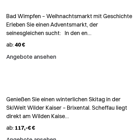
Bad Wimpfen – Weihnachtsmarkt mit Geschichte
Erleben Sie einen Adventsmarkt, der
seinesgleichen sucht: In den en…
29.12.2026
ab:
40 €
Tages-
Angebote ansehen
Skifahrt
Scheffau
Genießen Sie einen winterlichen Skitag in der
SkiWelt Wilder Kaiser – Brixental. Scheffau liegt
direkt am Wilden Kaise…
ab:
117,-€ €
Angebote ansehen